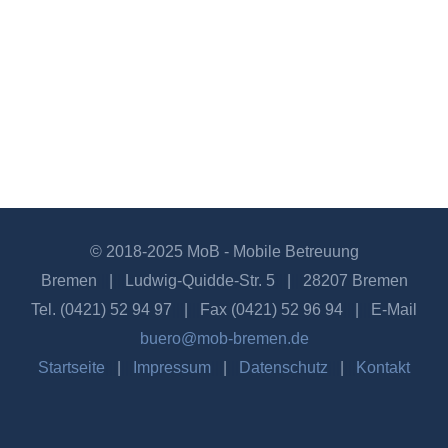
.
.
.
.
© 2018-2025
MoB - Mobile Betreuung
Bremen
|||
|
|||
Ludwig-Quidde-Str. 5
|||
|
|||
28207 Bremen
Tel. (0421) 52 94 97
|||
|
|||
Fax (0421) 52 96 94
|||
|
|||
E-Mail
buero@mob-bremen.de
Startseite
|||
|
|||
Impressum
|||
|
|||
Datenschutz
|||
|
|||
Kontakt